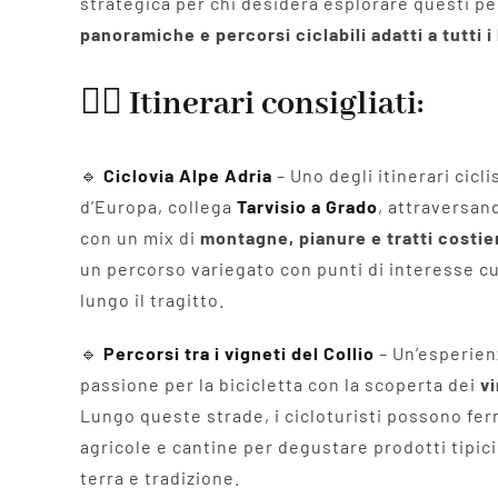
strategica per chi desidera esplorare questi p
panoramiche e percorsi ciclabili adatti a tutti i 
🚵‍♂️ Itinerari consigliati:
🔹
Ciclovia Alpe Adria
– Uno degli itinerari cicli
d’Europa, collega
Tarvisio a Grado
, attraversand
con un mix di
montagne, pianure e tratti costie
un percorso variegato con punti di interesse c
lungo il tragitto.
🔹
Percorsi tra i vigneti del Collio
– Un’esperien
passione per la bicicletta con la scoperta dei
vi
Lungo queste strade, i cicloturisti possono fe
agricole e cantine per degustare prodotti tipici
terra e tradizione.