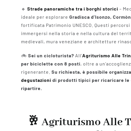
🔹
Strade panoramiche tra i borghi storici
– Med
ideale per esplorare
Gradisca d’Isonzo, Cormò
fortificata Patrimonio UNESCO. Questi percorsi 
immergersi nella storia e nella cultura del territ
medievali, mura veneziane e architetture rinas
🚲
Sei un cicloturista?
All’
Agriturismo Alle Tri
per biciclette con 8 posti
, oltre a un’accoglien
rigenerante.
Su richiesta, è possibile organizz
degustazioni
di prodotti tipici per ricaricare l
ripartire.
🥂
Agriturismo Alle 