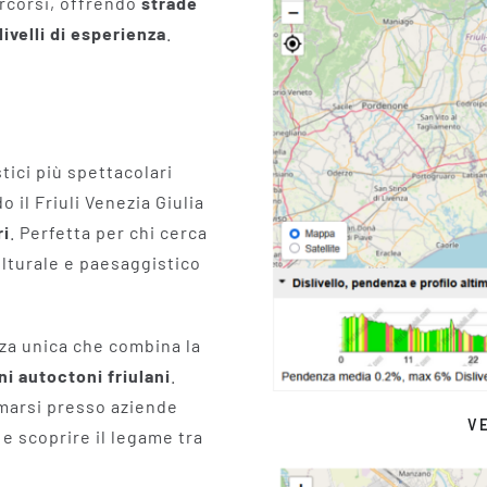
ercorsi, offrendo
strade
livelli di esperienza
.
stici più spettacolari
o il Friuli Venezia Giulia
ri
. Perfetta per chi cerca
ulturale e paesaggistico
za unica che combina la
ni autoctoni friulani
.
rmarsi presso aziende
V
 e scoprire il legame tra