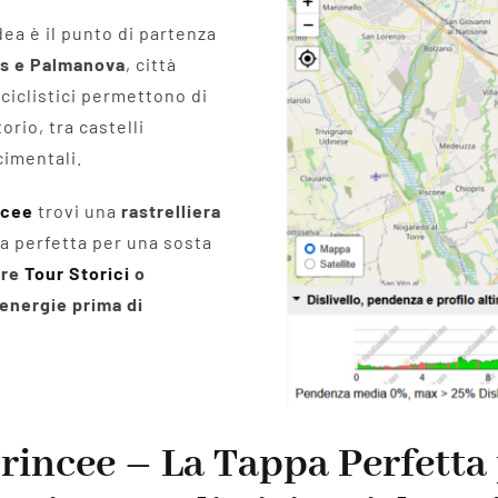
ea è il punto di partenza
ns e Palmanova
, città
ciclistici permettono di
orio, tra castelli
cimentali.
ncee
trovi una
rastrelliera
za perfetta per una sosta
are
Tour Storici
o
e energie prima di
Trincee
– La Tappa Perfetta p