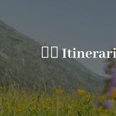
🚴‍♂️ Itinera