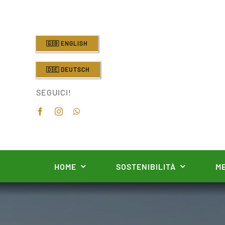
Salta
al
contenuto
🇬🇧 ENGLISH
🇩🇪 DEUTSCH
SEGUICI!
HOME
SOSTENIBILITÀ
ME