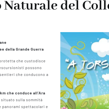
o Naturale del Col
lane
ncee della Grande Guerra
protetta che custodisce
i escursionisti possono
 sentieri che conducono a
5 km che conduce all’Ara
 situato sulla sommità
re panorami spettacolari e